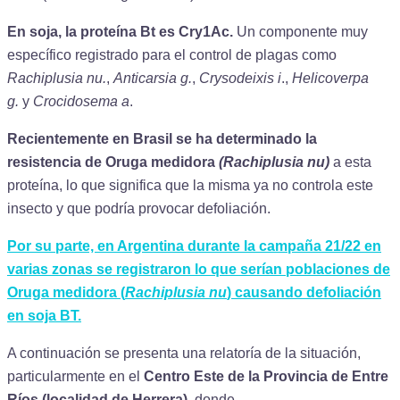
En soja, la proteína Bt es Cry1Ac.
Un componente muy
específico registrado para el control de plagas como
Rachiplusia nu.
,
Anticarsia g.
,
Crysodeixis i
.,
Helicoverpa
g.
y
Crocidosema a
.
Recientemente en Brasil se ha determinado la
resistencia de Oruga medidora
(Rachiplusia nu)
a esta
proteína, lo que significa que la misma ya no controla este
insecto y que podría provocar defoliación.
Por su parte, en Argentina durante la campaña 21/22 en
varias zonas se registraron lo que serían poblaciones de
Oruga medidora (
Rachiplusia nu
) causando defoliación
en soja BT.
A continuación se presenta una relatoría de la situación,
particularmente en el
C
entro
E
ste de
la Provincia de
Entre
Ríos (
localidad de
Herrera)
, donde